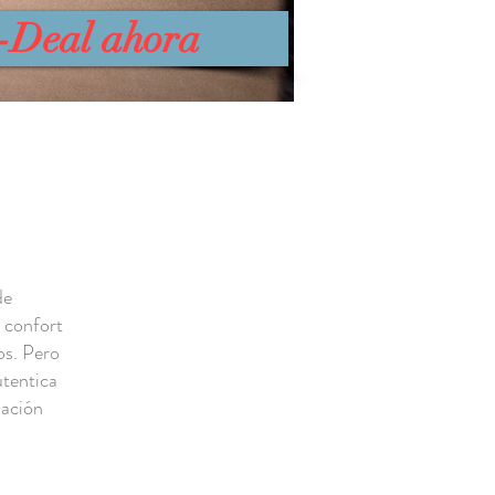
t-Deal ahora
de
 confort
os. Pero
utentica
lación