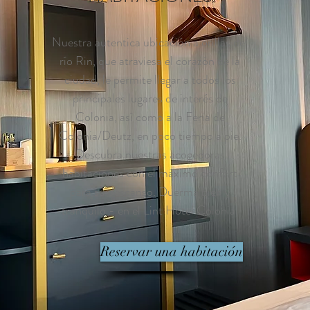
Nuestra autentica ubicación a orillas del
río Rin, que atraviesa el corazón de la
ciudad, le permite llegar a todos los
principales lugares de interés de
Colonia, así como a la Feria de
Colonia/Deutz, en poco tiempo a pie.
Descubra nuestras acogedoras
habitaciones con el máximo confort
para su descanso. Duerma bien y
tranquilo - en el Lint Hotel Colonia.
Reservar una habitación